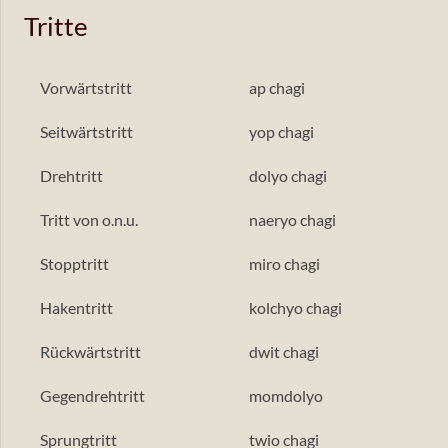
Tritte
Vorwärtstritt
ap chagi
Seitwärtstritt
yop chagi
Drehtritt
dolyo chagi
Tritt von o.n.u.
naeryo chagi
Stopptritt
miro chagi
Hakentritt
kolchyo chagi
Rückwärtstritt
dwit chagi
Gegendrehtritt
momdolyo
Sprungtritt
twio chagi