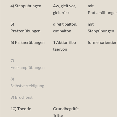
4) Steppübungen
Aw, gleit vor,
mit
gleit rück
Pratzenübunge
5)
direkt palton,
mit
Pratzenübungen
cut palton
Steppübungen
6) Partnerübungen
1 Aktion ilbo
formenorientier
taeryon
7)
Freikampfübungen
8)
Selbstverteidigung
9) Bruchtest
10) Theorie
Grundbegriffe,
Tritte