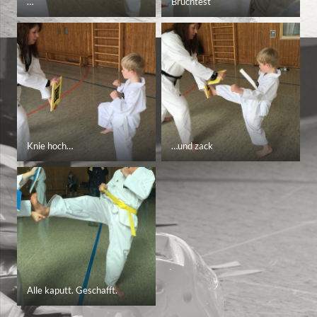
…
Bruchtest
Knie hoch…
…und zack
Alle kaputt. Geschafft.