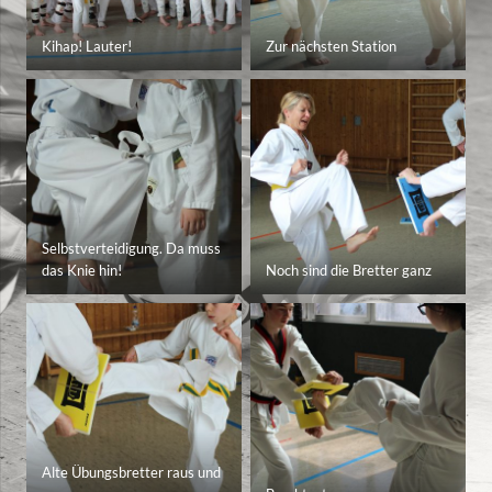
Kihap! Lauter!
Zur nächsten Station
Selbstverteidigung. Da muss
das Knie hin!
Noch sind die Bretter ganz
Alte Übungsbretter raus und