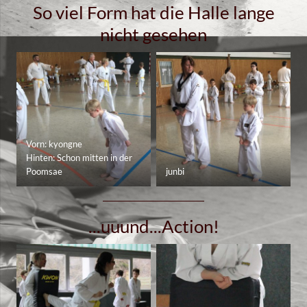
So viel Form hat die Halle lange
nicht gesehen
Vorn: kyongne
Hinten: Schon mitten in der
Poomsae
junbi
...uuund...Action!