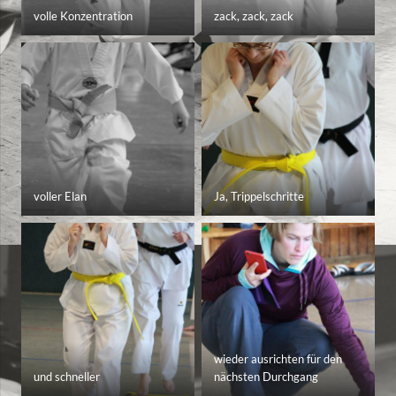
volle Konzentration
zack, zack, zack
voller Elan
Ja, Trippelschritte
wieder ausrichten für den
und schneller
nächsten Durchgang