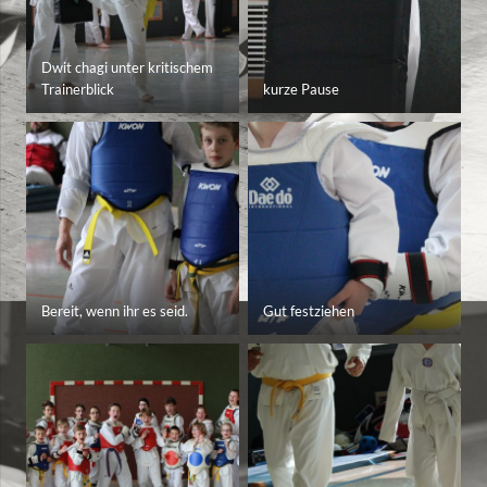
Dwit chagi unter kritischem
Trainerblick
kurze Pause
Bereit, wenn ihr es seid.
Gut festziehen