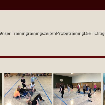
o
Unser Training
Trainingszeiten
Probetraining
Die richti